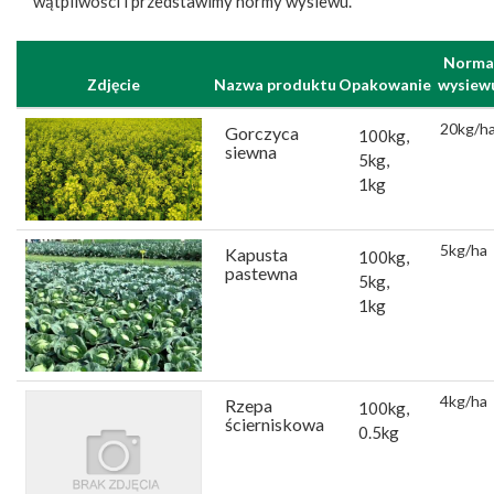
wątpliwości i przedstawimy normy wysiewu.
Norma
Zdjęcie
Nazwa produktu
Opakowanie
wysiew
20kg/h
Gorczyca
100kg,
siewna
5kg,
1kg
5kg/ha
Kapusta
100kg,
pastewna
5kg,
1kg
4kg/ha
Rzepa
100kg,
ścierniskowa
0.5kg