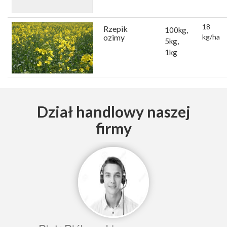
18
Rzepik
100kg,
ozimy
kg/ha
5kg,
1kg
Dział handlowy naszej
firmy