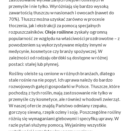
przemyśle i nie tylko. Wyróżniają się bardzo wysoką
zawartością tłuszczu w nasionach i owocach (nawet do
70%). Tłuszcz można uzyskać zarówno w procesie
tłoczenia, jak i ekstrakcji za pomocą specjalnych
rozpuszczalników.
Oleje roślinne
zyskały ogromną
popularność ze względu na właściwości prozdrowotne – z
powodzeniem są wykorzystywane między innymi w
medycynie, kosmetyce czy branży spożywczej. W
zależności od rodzaju obróbki są dostępne w różnej
postaci: stałej lub płynnej.
Rośliny oleiste są cenione w różnych branżach, dlatego
stale rośnie na nie popyt. Ich uprawa należy do bardzo
rozwojowych gałęzi gospodarki w Polsce. Tłuszcze, które
pochodzą z tych roślin, mają zastosowanie nie tylko w
przemyśle czy kosmetyce, ale również w hodowli zwierząt.
W naszej ofercie znajdą Państwo odmiany rzepaku,
gorczycę siewną, rzepik ozimy i soję. Poszczególne rośliny
różnią się wymaganiami glebowymi i specyfiką uprawy. W
razie pytań służymy pomocą. Wyjaśnimy wszystkie