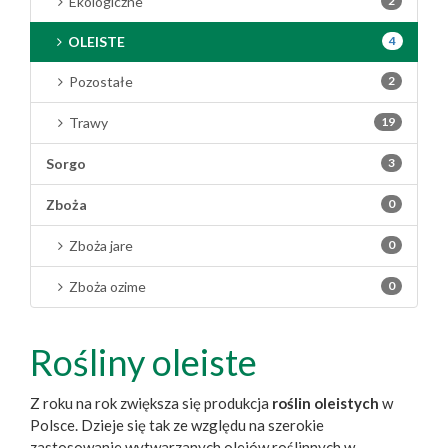
Ekologiczne
2
OLEISTE
4
Pozostałe
2
Trawy
19
Sorgo
3
Zboża
0
Zboża jare
0
Zboża ozime
0
Rośliny oleiste
Z roku na rok zwiększa się produkcja
roślin oleistych
w
Polsce. Dzieje się tak ze względu na szerokie
zastosowanie wytwarzanych olejów roślinnych w