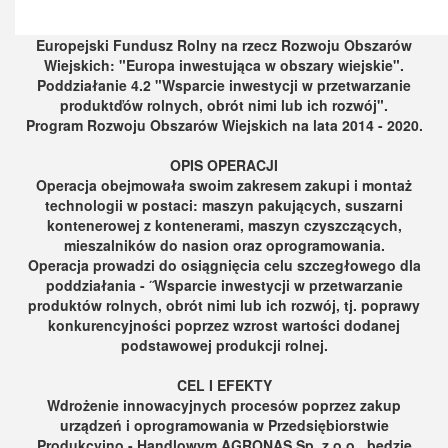
Europejski Fundusz Rolny na rzecz Rozwoju Obszarów
Wiejskich: "Europa inwestująca w obszary wiejskie".
Poddziałanie 4.2 "Wsparcie inwestycji w przetwarzanie
produktďów rolnych, obrót nimi lub ich rozwój".
Program Rozwoju Obszarów Wiejskich na lata 2014 - 2020.
OPIS OPERACJI
Operacja obejmowała swoim zakresem zakupi i montaż
technologii w postaci: maszyn pakujących, suszarni
kontenerowej z kontenerami, maszyn czyszczących,
mieszalników do nasion oraz oprogramowania.
Operacja prowadzi do osiągnięcia celu szczegłowego dla
poddziałania - ˝Wsparcie inwestycji w przetwarzanie
produktów rolnych, obrót nimi lub ich rozwój, tj. poprawy
konkurencyjności poprzez wzrost wartości dodanej
podstawowej produkcji rolnej.
CEL I EFEKTY
Wdrożenie innowacyjnych procesów poprzez zakup
urządzeń i oprogramowania w Przedsiębiorstwie
Produkcyjno - Handlowym AGRONAS Sp. z o.o., będzie