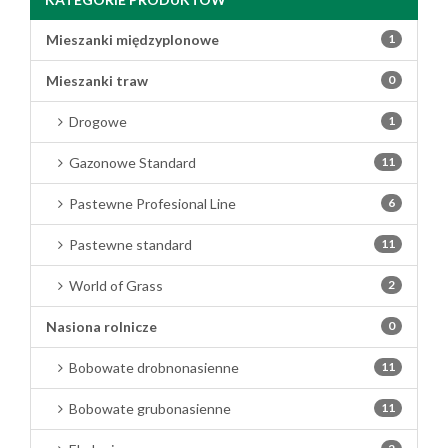
Mieszanki międzyplonowe
1
Mieszanki traw
0
Drogowe
1
Gazonowe Standard
11
Pastewne Profesional Line
6
Pastewne standard
11
World of Grass
2
Nasiona rolnicze
0
Bobowate drobnonasienne
11
Bobowate grubonasienne
11