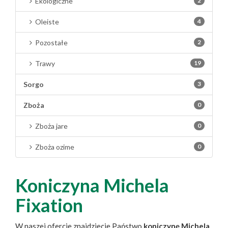
Ekologiczne
2
Oleiste
4
Pozostałe
2
Trawy
19
Sorgo
3
Zboża
0
Zboża jare
0
Zboża ozime
0
Koniczyna Michela
Fixation
W naszej ofercie znajdziecie Państwo
koniczynę Michela