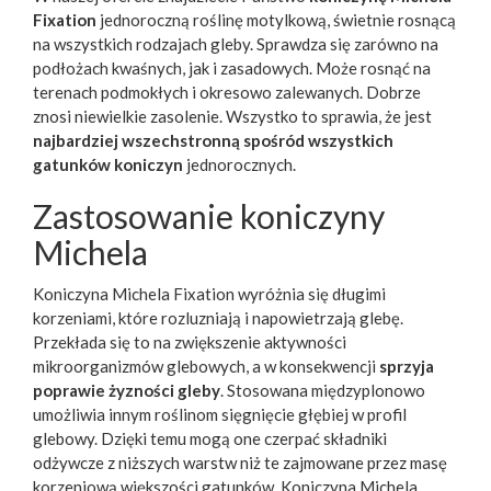
Fixation
jednoroczną roślinę motylkową, świetnie rosnącą
na wszystkich rodzajach gleby. Sprawdza się zarówno na
podłożach kwaśnych, jak i zasadowych. Może rosnąć na
terenach podmokłych i okresowo zalewanych. Dobrze
znosi niewielkie zasolenie. Wszystko to sprawia, że jest
najbardziej wszechstronną spośród wszystkich
gatunków koniczyn
jednorocznych.
Zastosowanie koniczyny
Michela
Koniczyna Michela Fixation wyróżnia się długimi
korzeniami, które rozluzniają i napowietrzają glebę.
Przekłada się to na zwiększenie aktywności
mikroorganizmów glebowych, a w konsekwencji
sprzyja
poprawie żyzności gleby
. Stosowana międzyplonowo
umożliwia innym roślinom sięgnięcie głębiej w profil
glebowy. Dzięki temu mogą one czerpać składniki
odżywcze z niższych warstw niż te zajmowane przez masę
korzeniową większości gatunków. Koniczyna Michela