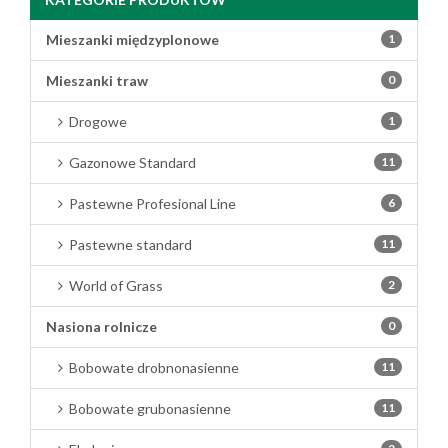
Mieszanki międzyplonowe
1
Mieszanki traw
0
Drogowe
1
Gazonowe Standard
11
Pastewne Profesional Line
6
Pastewne standard
11
World of Grass
2
Nasiona rolnicze
0
Bobowate drobnonasienne
11
Bobowate grubonasienne
11